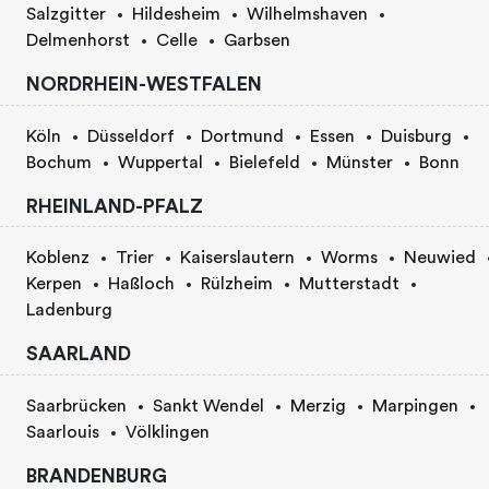
Salzgitter
Hildesheim
Wilhelmshaven
Delmenhorst
Celle
Garbsen
NORDRHEIN-WESTFALEN
Köln
Düsseldorf
Dortmund
Essen
Duisburg
Bochum
Wuppertal
Bielefeld
Münster
Bonn
RHEINLAND-PFALZ
Koblenz
Trier
Kaiserslautern
Worms
Neuwied
Kerpen
Haßloch
Rülzheim
Mutterstadt
Ladenburg
SAARLAND
Saarbrücken
Sankt Wendel
Merzig
Marpingen
Saarlouis
Völklingen
BRANDENBURG