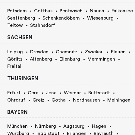
Potsdam
Cottbus
Bentwisch
Nauen
Falkensee
Senftenberg
Schenkendöbern
Wiesenburg
Teltow
Stahnsdorf
SACHSEN
Leipzig
Dresden
Chemnitz
Zwickau
Plauen
Görlitz
Altenberg
Eilenburg
Memmingen
Freital
THURINGEN
Erfurt
Gera
Jena
Weimar
Buttstädt
Ohrdruf
Greiz
Gotha
Nordhausen
Meiningen
BAYERN
München
Nürnberg
Augsburg
Hagen
Würzburg
Ingolstadt
Erlangen
Bayreuth