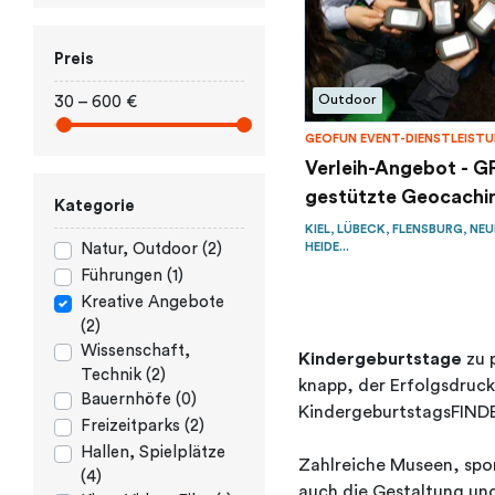
Preis
Outdoor
30 – 600 €
GEOFUN EVENT-DIENSTLEIST
Verleih-Angebot - G
gestützte Geocachin
Kategorie
KIEL, LÜBECK, FLENSBURG, NE
HEIDE...
Natur, Outdoor (2)
Führungen (1)
Kreative Angebote
(2)
Wissenschaft,
Kindergeburtstage
zu p
Technik (2)
knapp, der Erfolgsdruck
Bauernhöfe (0)
KindergeburtstagsFINDER
Freizeitparks (2)
Hallen, Spielplätze
Zahlreiche Museen, spor
(4)
auch die Gestaltung un