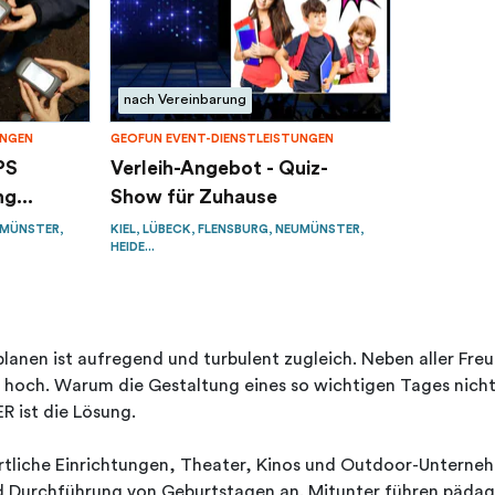
nach Vereinbarung
UNGEN
GEOFUN EVENT-DIENSTLEISTUNGEN
PS
Verleih-Angebot - Quiz-
g...
Show für Zuhause
UMÜNSTER,
KIEL, LÜBECK, FLENSBURG, NEUMÜNSTER,
HEIDE...
lanen ist aufregend und turbulent zugleich. Neben aller Fre
 hoch. Warum die Gestaltung eines so wichtigen Tages nicht
 ist die Lösung.
tliche Einrichtungen, Theater, Kinos und Outdoor-Unternehm
d Durchführung von Geburtstagen an. Mitunter führen pädag