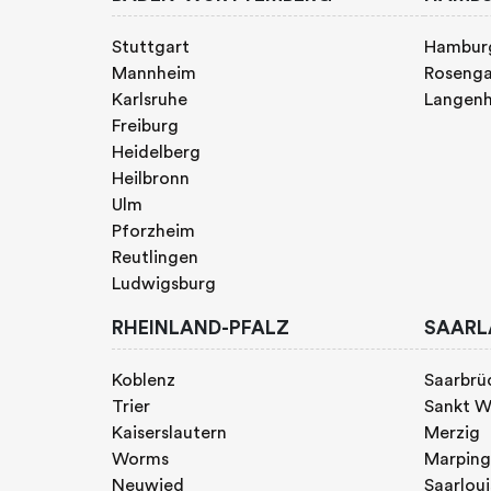
Stuttgart
Hambur
Mannheim
Rosenga
Karlsruhe
Langen
Freiburg
Heidelberg
Heilbronn
Ulm
Pforzheim
Reutlingen
Ludwigsburg
RHEINLAND-PFALZ
SAARL
Koblenz
Saarbrü
Trier
Sankt W
Kaiserslautern
Merzig
Worms
Marpin
Neuwied
Saarloui