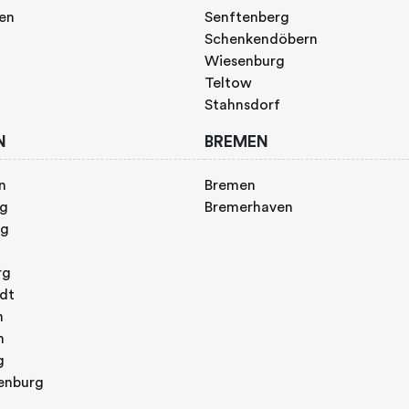
gen
Senftenberg
Schenkendöbern
Wiesenburg
Teltow
Stahnsdorf
N
BREMEN
n
Bremen
rg
Bremerhaven
rg
rg
adt
n
h
g
enburg