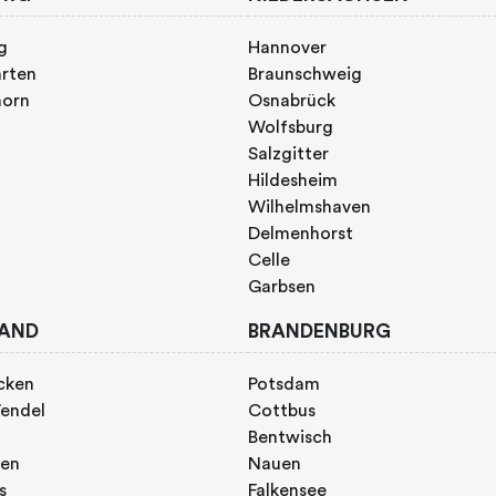
g
Hannover
rten
Braunschweig
horn
Osnabrück
Wolfsburg
Salzgitter
Hildesheim
Wilhelmshaven
Delmenhorst
Celle
Garbsen
AND
BRANDENBURG
cken
Potsdam
endel
Cottbus
Bentwisch
gen
Nauen
s
Falkensee