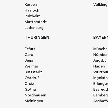
Kerpen
Völklin
Haßloch
Rülzheim
Mutterstadt
Ladenburg
THURINGEN
BAYER
Erfurt
Münche
Gera
Nürnbe
Jena
Augsbu
Weimar
Hagen
Buttstädt
Würzbu
Ohrdruf
Ingolst
Greiz
Erlange
Gotha
Bayreut
Nordhausen
Bamber
Meiningen
Aschaff