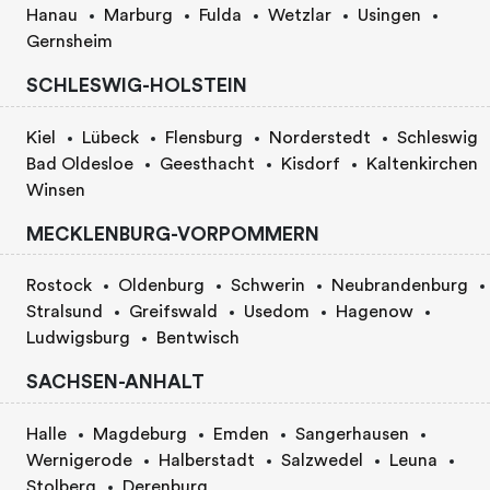
Hanau
Marburg
Fulda
Wetzlar
Usingen
Gernsheim
SCHLESWIG-HOLSTEIN
Kiel
Lübeck
Flensburg
Norderstedt
Schleswig
Bad Oldesloe
Geesthacht
Kisdorf
Kaltenkirchen
Winsen
MECKLENBURG-VORPOMMERN
Rostock
Oldenburg
Schwerin
Neubrandenburg
Stralsund
Greifswald
Usedom
Hagenow
Ludwigsburg
Bentwisch
SACHSEN-ANHALT
Halle
Magdeburg
Emden
Sangerhausen
Wernigerode
Halberstadt
Salzwedel
Leuna
Stolberg
Derenburg