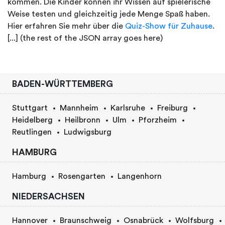
kommen. Die Kinder können ihr Wissen auf spielerische
Weise testen und gleichzeitig jede Menge Spaß haben.
Hier erfahren Sie mehr über die
Quiz-Show für Zuhause
.
[...] (the rest of the JSON array goes here)
BADEN-WÜRTTEMBERG
Stuttgart
Mannheim
Karlsruhe
Freiburg
Heidelberg
Heilbronn
Ulm
Pforzheim
Reutlingen
Ludwigsburg
HAMBURG
Hamburg
Rosengarten
Langenhorn
NIEDERSACHSEN
Hannover
Braunschweig
Osnabrück
Wolfsburg