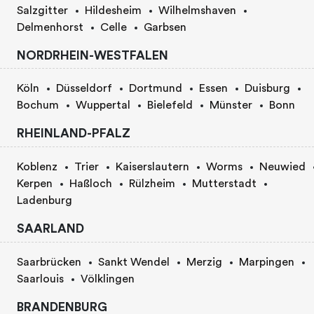
Salzgitter
Hildesheim
Wilhelmshaven
Delmenhorst
Celle
Garbsen
NORDRHEIN-WESTFALEN
Köln
Düsseldorf
Dortmund
Essen
Duisburg
Bochum
Wuppertal
Bielefeld
Münster
Bonn
RHEINLAND-PFALZ
Koblenz
Trier
Kaiserslautern
Worms
Neuwied
Kerpen
Haßloch
Rülzheim
Mutterstadt
Ladenburg
SAARLAND
Saarbrücken
Sankt Wendel
Merzig
Marpingen
Saarlouis
Völklingen
BRANDENBURG