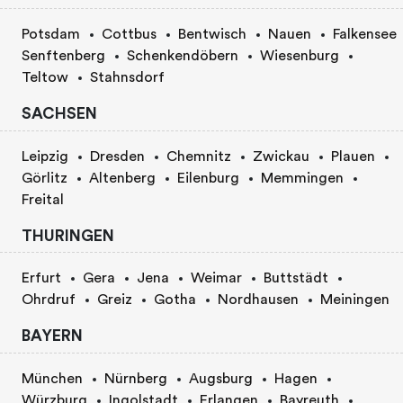
Potsdam
Cottbus
Bentwisch
Nauen
Falkensee
Senftenberg
Schenkendöbern
Wiesenburg
Teltow
Stahnsdorf
SACHSEN
Leipzig
Dresden
Chemnitz
Zwickau
Plauen
Görlitz
Altenberg
Eilenburg
Memmingen
Freital
THURINGEN
Erfurt
Gera
Jena
Weimar
Buttstädt
Ohrdruf
Greiz
Gotha
Nordhausen
Meiningen
BAYERN
München
Nürnberg
Augsburg
Hagen
Würzburg
Ingolstadt
Erlangen
Bayreuth