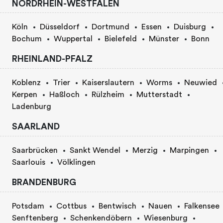
NORDRHEIN-WESTFALEN
Köln
Düsseldorf
Dortmund
Essen
Duisburg
Bochum
Wuppertal
Bielefeld
Münster
Bonn
RHEINLAND-PFALZ
Koblenz
Trier
Kaiserslautern
Worms
Neuwied
Kerpen
Haßloch
Rülzheim
Mutterstadt
Ladenburg
SAARLAND
Saarbrücken
Sankt Wendel
Merzig
Marpingen
Saarlouis
Völklingen
BRANDENBURG
Potsdam
Cottbus
Bentwisch
Nauen
Falkensee
Senftenberg
Schenkendöbern
Wiesenburg