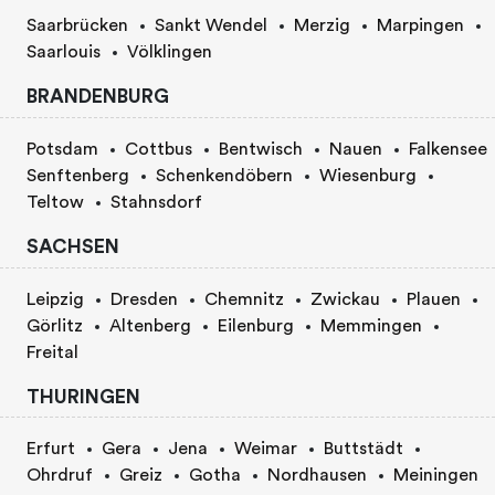
Saarbrücken
Sankt Wendel
Merzig
Marpingen
Saarlouis
Völklingen
BRANDENBURG
Potsdam
Cottbus
Bentwisch
Nauen
Falkensee
Senftenberg
Schenkendöbern
Wiesenburg
Teltow
Stahnsdorf
SACHSEN
Leipzig
Dresden
Chemnitz
Zwickau
Plauen
Görlitz
Altenberg
Eilenburg
Memmingen
Freital
THURINGEN
Erfurt
Gera
Jena
Weimar
Buttstädt
Ohrdruf
Greiz
Gotha
Nordhausen
Meiningen