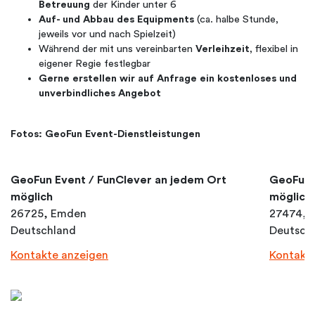
Betreuung
der Kinder unter 6
Auf- und Abbau des Equipments
(ca. halbe Stunde,
jeweils vor und nach Spielzeit)
Während der mit uns vereinbarten
Verleihzeit
, flexibel in
eigener Regie festlegbar
Gerne erstellen wir auf Anfrage ein kostenloses und
unverbindliches Angebot
Fotos: GeoFun Event-Dienstleistungen
GeoFun Event / FunClever an jedem Ort
GeoFun 
möglich
möglich
26725, Emden
27474, 
Deutschland
Deutsch
Kontakte anzeigen
Kontakt