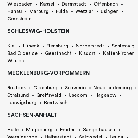
Wiesbaden
Kassel
Darmstadt
Offenbach
Hanau
Marburg
Fulda
Wetzlar
Usingen
Gernsheim
SCHLESWIG-HOLSTEIN
Kiel
Lübeck
Flensburg
Norderstedt
Schleswig
Bad Oldesloe
Geesthacht
Kisdorf
Kaltenkirchen
Winsen
MECKLENBURG-VORPOMMERN
Rostock
Oldenburg
Schwerin
Neubrandenburg
Stralsund
Greifswald
Usedom
Hagenow
Ludwigsburg
Bentwisch
SACHSEN-ANHALT
Halle
Magdeburg
Emden
Sangerhausen
Wernigerode
Halberstadt
Salzwedel
Leuna