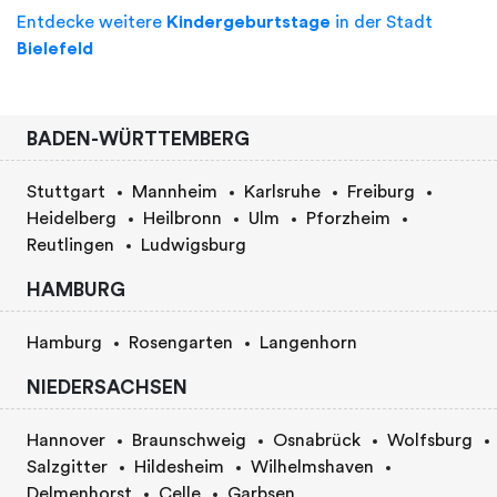
Entdecke weitere
Kindergeburtstage
in der Stadt
Bielefeld
BADEN-WÜRTTEMBERG
Stuttgart
Mannheim
Karlsruhe
Freiburg
Heidelberg
Heilbronn
Ulm
Pforzheim
Reutlingen
Ludwigsburg
HAMBURG
Hamburg
Rosengarten
Langenhorn
NIEDERSACHSEN
Hannover
Braunschweig
Osnabrück
Wolfsburg
Salzgitter
Hildesheim
Wilhelmshaven
Delmenhorst
Celle
Garbsen