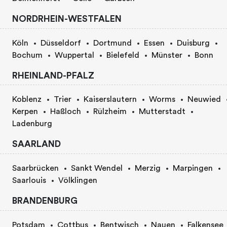
NORDRHEIN-WESTFALEN
Köln
Düsseldorf
Dortmund
Essen
Duisburg
Bochum
Wuppertal
Bielefeld
Münster
Bonn
RHEINLAND-PFALZ
Koblenz
Trier
Kaiserslautern
Worms
Neuwied
Kerpen
Haßloch
Rülzheim
Mutterstadt
Ladenburg
SAARLAND
Saarbrücken
Sankt Wendel
Merzig
Marpingen
Saarlouis
Völklingen
BRANDENBURG
Potsdam
Cottbus
Bentwisch
Nauen
Falkensee