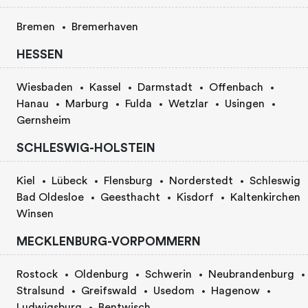
Bremen
Bremerhaven
HESSEN
Wiesbaden
Kassel
Darmstadt
Offenbach
Hanau
Marburg
Fulda
Wetzlar
Usingen
Gernsheim
SCHLESWIG-HOLSTEIN
Kiel
Lübeck
Flensburg
Norderstedt
Schleswig
Bad Oldesloe
Geesthacht
Kisdorf
Kaltenkirchen
Winsen
MECKLENBURG-VORPOMMERN
Rostock
Oldenburg
Schwerin
Neubrandenburg
Stralsund
Greifswald
Usedom
Hagenow
Ludwigsburg
Bentwisch