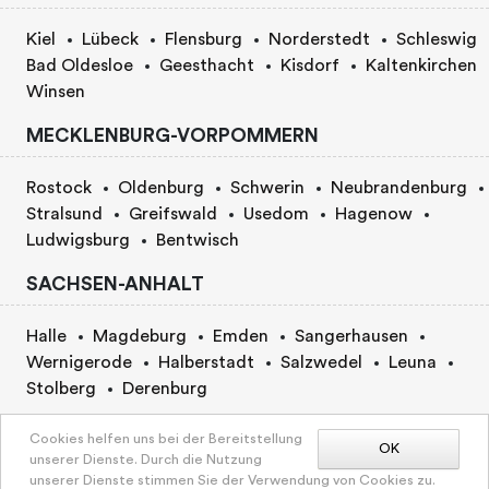
Kiel
Lübeck
Flensburg
Norderstedt
Schleswig
Bad Oldesloe
Geesthacht
Kisdorf
Kaltenkirchen
Winsen
MECKLENBURG-VORPOMMERN
Rostock
Oldenburg
Schwerin
Neubrandenburg
Stralsund
Greifswald
Usedom
Hagenow
Ludwigsburg
Bentwisch
SACHSEN-ANHALT
Halle
Magdeburg
Emden
Sangerhausen
Wernigerode
Halberstadt
Salzwedel
Leuna
Stolberg
Derenburg
BERLIN
Cookies helfen uns bei der Bereitstellung
OK
unserer Dienste. Durch die Nutzung
KARTE
unserer Dienste stimmen Sie der Verwendung von Cookies zu.
Berlin