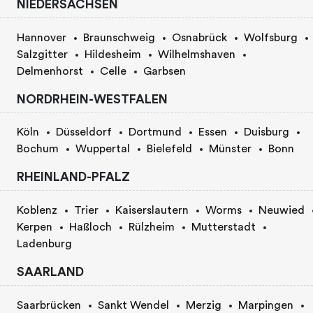
NIEDERSACHSEN
Hannover
Braunschweig
Osnabrück
Wolfsburg
Salzgitter
Hildesheim
Wilhelmshaven
Delmenhorst
Celle
Garbsen
NORDRHEIN-WESTFALEN
Köln
Düsseldorf
Dortmund
Essen
Duisburg
Bochum
Wuppertal
Bielefeld
Münster
Bonn
RHEINLAND-PFALZ
Koblenz
Trier
Kaiserslautern
Worms
Neuwied
Kerpen
Haßloch
Rülzheim
Mutterstadt
Ladenburg
SAARLAND
Saarbrücken
Sankt Wendel
Merzig
Marpingen