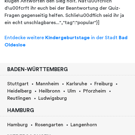
klugen Antworten den Sieg holt. Nat\u00fcrlich
d\u00fcrft ihr euch bei der Beantwortung der Quiz-
Fragen gegenseitig helfen. Schlie\u00dflich seid ihr ja
ein echt unschlagbares...","tag":"popular"}]
Entdecke weitere
Kindergeburtstage
in der Stadt
Bad
Oldesloe
BADEN-WÜRTTEMBERG
Stuttgart
Mannheim
Karlsruhe
Freiburg
Heidelberg
Heilbronn
Ulm
Pforzheim
Reutlingen
Ludwigsburg
HAMBURG
Hamburg
Rosengarten
Langenhorn