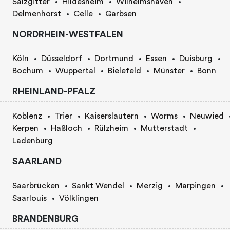
Salzgitter
Hildesheim
Wilhelmshaven
Delmenhorst
Celle
Garbsen
NORDRHEIN-WESTFALEN
Köln
Düsseldorf
Dortmund
Essen
Duisburg
Bochum
Wuppertal
Bielefeld
Münster
Bonn
RHEINLAND-PFALZ
Koblenz
Trier
Kaiserslautern
Worms
Neuwied
Kerpen
Haßloch
Rülzheim
Mutterstadt
Ladenburg
SAARLAND
Saarbrücken
Sankt Wendel
Merzig
Marpingen
Saarlouis
Völklingen
BRANDENBURG