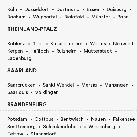
Köln
Düsseldorf
Dortmund
Essen
Duisburg
Bochum
Wuppertal
Bielefeld
Münster
Bonn
RHEINLAND-PFALZ
Koblenz
Trier
Kaiserslautern
Worms
Neuwied
Kerpen
Haßloch
Rülzheim
Mutterstadt
Ladenburg
SAARLAND
Saarbrücken
Sankt Wendel
Merzig
Marpingen
Saarlouis
Völklingen
BRANDENBURG
Potsdam
Cottbus
Bentwisch
Nauen
Falkensee
Senftenberg
Schenkendöbern
Wiesenburg
Teltow
Stahnsdorf