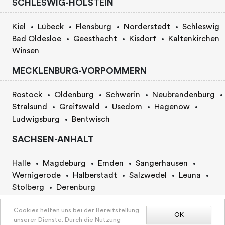
SCHLESWIG-HOLSTEIN
Kiel
Lübeck
Flensburg
Norderstedt
Schleswig
Bad Oldesloe
Geesthacht
Kisdorf
Kaltenkirchen
Winsen
MECKLENBURG-VORPOMMERN
Rostock
Oldenburg
Schwerin
Neubrandenburg
Stralsund
Greifswald
Usedom
Hagenow
Ludwigsburg
Bentwisch
SACHSEN-ANHALT
Halle
Magdeburg
Emden
Sangerhausen
Wernigerode
Halberstadt
Salzwedel
Leuna
Stolberg
Derenburg
Um den vollen Preis anzuzeigen, bitte Paketoptionen
BERLIN
Cookies helfen uns bei der Bereitstellung
auswählen
OK
unserer Dienste. Durch die Nutzung