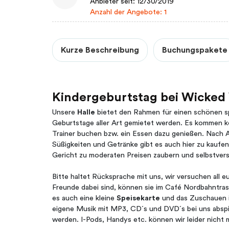
Anbieter seit: 12/30/2019
Anzahl der Angebote: 1
Kurze Beschreibung
Buchungspakete
Kindergeburtstag bei Wicke
Unsere
Halle
bietet den Rahmen für einen schönen s
Geburtstage aller Art gemietet werden. Es kommen k
Trainer buchen bzw. ein Essen dazu genießen. Nach 
Süßigkeiten und Getränke gibt es auch hier zu kaufe
Gericht zu moderaten Preisen zaubern und selbstve
Bitte haltet Rücksprache mit uns, wir versuchen all e
Freunde dabei sind, können sie im Café Nordbahntrass
es auch eine kleine
Speisekarte
und das Zuschauen i
eigene Musik mit MP3, CD´s und DVD´s bei uns absp
werden. I-Pods, Handys etc. können wir leider nicht