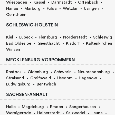
Wiesbaden
Kassel
Darmstadt
Offenbach
Hanau
Marburg
Fulda
Wetzlar
Usingen
Gernsheim
SCHLESWIG-HOLSTEIN
Kiel
Lübeck
Flensburg
Norderstedt
Schleswig
Bad Oldesloe
Geesthacht
Kisdorf
Kaltenkirchen
Winsen
MECKLENBURG-VORPOMMERN
Rostock
Oldenburg
Schwerin
Neubrandenburg
Stralsund
Greifswald
Usedom
Hagenow
Ludwigsburg
Bentwisch
SACHSEN-ANHALT
Halle
Magdeburg
Emden
Sangerhausen
Wernigerode
Halberstadt
Salzwedel
Leuna