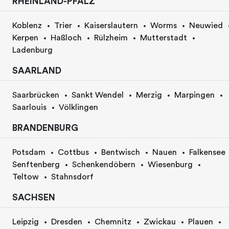
RHEINLAND-PFALZ
Koblenz
Trier
Kaiserslautern
Worms
Neuwied
Kerpen
Haßloch
Rülzheim
Mutterstadt
Ladenburg
SAARLAND
Saarbrücken
Sankt Wendel
Merzig
Marpingen
Saarlouis
Völklingen
BRANDENBURG
Potsdam
Cottbus
Bentwisch
Nauen
Falkensee
Senftenberg
Schenkendöbern
Wiesenburg
Teltow
Stahnsdorf
SACHSEN
Leipzig
Dresden
Chemnitz
Zwickau
Plauen