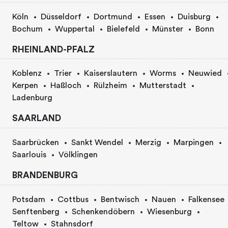
Köln
Düsseldorf
Dortmund
Essen
Duisburg
Bochum
Wuppertal
Bielefeld
Münster
Bonn
RHEINLAND-PFALZ
Koblenz
Trier
Kaiserslautern
Worms
Neuwied
Kerpen
Haßloch
Rülzheim
Mutterstadt
Ladenburg
SAARLAND
Saarbrücken
Sankt Wendel
Merzig
Marpingen
Saarlouis
Völklingen
BRANDENBURG
Potsdam
Cottbus
Bentwisch
Nauen
Falkensee
Senftenberg
Schenkendöbern
Wiesenburg
Teltow
Stahnsdorf