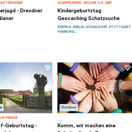
ADTINDIANER
QUERFELDEINS - BECKER U.A. GBR
erjagd - Dresdner
Kindergeburtstag
dianer
Geocaching Schatzsuche
KREFELD, BERLIN, DÜSSELDORF, STUTTGART,
HAMBURG...
e
Outdoor
UE-PRESSE
f-Geburtstag -
Komm, wir machen eine