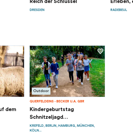
Reich der Schlüssel
Erleben, e
DRESDEN
RADEBEUL
Outdoor
QUERFELDEINS - BECKER U.A. GBR
uf dem
Kindergeburtstag
Schnitzeljagd
Schatzsuche...
KREFELD, BERLIN, HAMBURG, MÜNCHEN,
KÖLN...