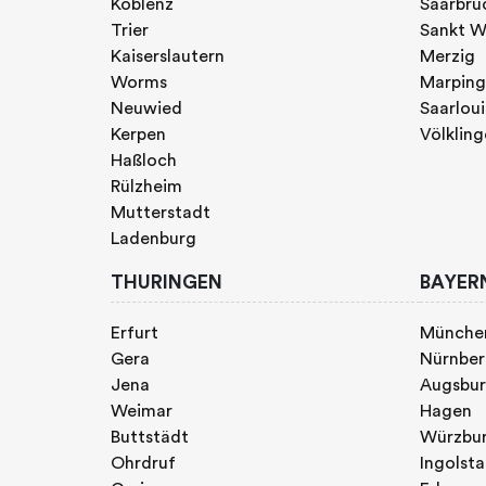
Koblenz
Saarbrü
Trier
Sankt W
Kaiserslautern
Merzig
Worms
Marpin
Neuwied
Saarloui
Kerpen
Völklin
Haßloch
Rülzheim
Mutterstadt
Ladenburg
THURINGEN
BAYER
Erfurt
Münche
Gera
Nürnbe
Jena
Augsbu
Weimar
Hagen
Buttstädt
Würzbu
Ohrdruf
Ingolst