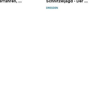
rfahren, ...
Schnitzeljagd - Der ...
DRESDEN