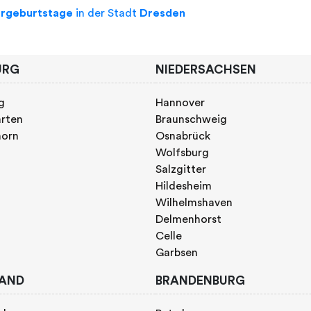
ergeburtstage
in der Stadt
Dresden
URG
NIEDERSACHSEN
g
Hannover
rten
Braunschweig
horn
Osnabrück
Wolfsburg
Salzgitter
Hildesheim
Wilhelmshaven
Delmenhorst
Celle
Garbsen
AND
BRANDENBURG