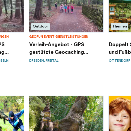
Outdoor
Themen
UNGEN
GEOFUN EVENT-DIENSTLEISTUNGEN
PS
Verleih-Angebot - GPS
Doppelt 
g...
gestützte Geocaching...
und Fußba
ÖBELN,
DRESDEN, FREITAL
OTTENDORF