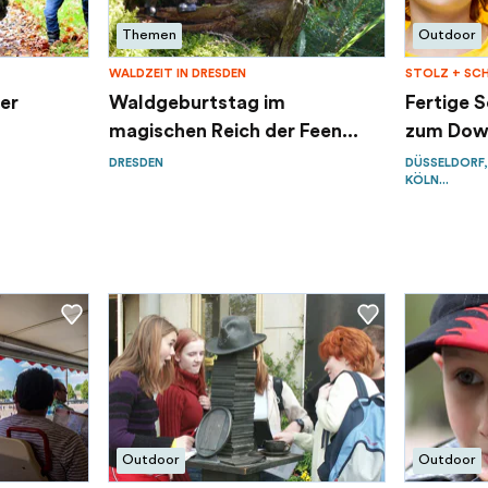
Themen
Outdoor
WALDZEIT IN DRESDEN
STOLZ + SC
er
Waldgeburtstag im
Fertige 
magischen Reich der Feen...
zum Dow
DRESDEN
DÜSSELDORF,
KÖLN...
Outdoor
Outdoor