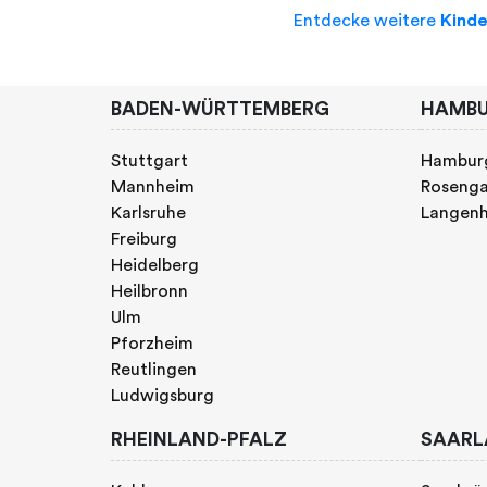
Entdecke weitere
Kind
BADEN-WÜRTTEMBERG
HAMB
Stuttgart
Hambur
Mannheim
Rosenga
Karlsruhe
Langen
Freiburg
Heidelberg
Heilbronn
Ulm
Pforzheim
Reutlingen
Ludwigsburg
RHEINLAND-PFALZ
SAARL