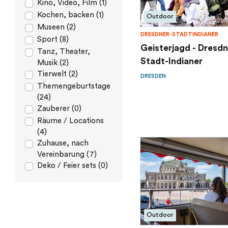
Kino, Video, Film (1)
Kochen, backen (1)
Outdoor
Museen (2)
DRESDNER-STADTINDIANER
Sport (8)
Geisterjagd - Dresdn
Tanz, Theater,
Stadt-Indianer
Musik (2)
Tierwelt (2)
DRESDEN
Themengeburtstage
(24)
Zauberer (0)
Räume / Locations
(4)
Zuhause, nach
Vereinbarung (7)
Deko / Feier sets (0)
Outdoor