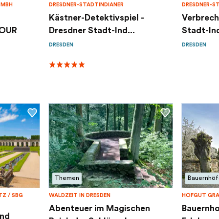
GMBH
DRESDNER-STADTINDIANER
DRESDNER-ST
Kästner-Detektivspiel -
Verbrech
TOUR
Dresdner Stadt-Ind...
Stadt-In
DRESDEN
DRESDEN
Themen
Bauernhöf
 / SBG S
WALDZEIT IN DRESDEN
HOFGUT GRA
Abenteuer im Magischen
Bauernho
und