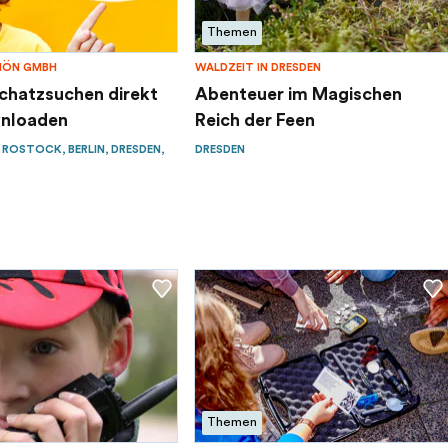
Themen
HÖN GMBH
WALDZEIT IN DRESDEN
Schatzsuchen direkt
Abenteuer im Magischen
nloaden
Reich der Feen
 ROSTOCK, BERLIN, DRESDEN,
DRESDEN
Themen