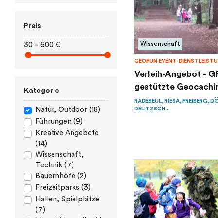
Preis
Wissenschaft
30 – 600 €
GEOFUN EVENT-DIENSTLEIST
Verleih-Angebot - G
gestützte Geocachin
Kategorie
RADEBEUL, RIESA, FREIBERG, D
DELITZSCH...
Natur, Outdoor (18)
Führungen (9)
Kreative Angebote
(14)
Wissenschaft,
Technik (7)
Bauernhöfe (2)
Freizeitparks (3)
Hallen, Spielplätze
(7)