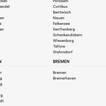
cken
Potsdam
endel
Cottbus
Bentwisch
gen
Nauen
s
Falkensee
gen
Senftenberg
Schenkendöbern
Wiesenburg
Teltow
Stahnsdorf
N
BREMEN
n
Bremen
rg
Bremerhaven
rg
rg
adt