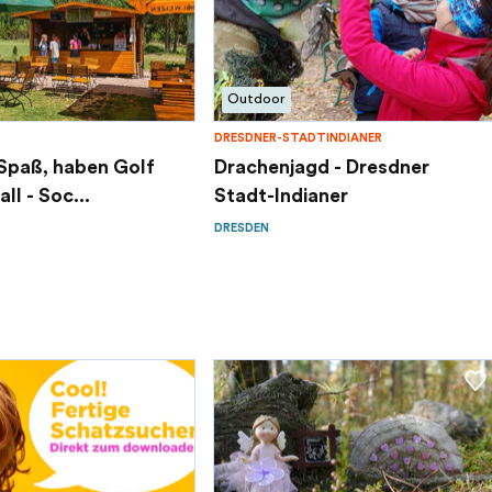
Outdoor
DRESDNER-STADTINDIANER
Spaß, haben Golf
Drachenjagd - Dresdner
ll - Soc...
Stadt-Indianer
DRESDEN