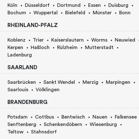
Köln
Düsseldorf
Dortmund
Essen
Duisburg
Bochum
Wuppertal
Bielefeld
Münster
Bonn
RHEINLAND-PFALZ
Koblenz
Trier
Kaiserslautern
Worms
Neuwied
Kerpen
Haßloch
Rülzheim
Mutterstadt
Ladenburg
SAARLAND
Saarbrücken
Sankt Wendel
Merzig
Marpingen
Saarlouis
Völklingen
BRANDENBURG
Potsdam
Cottbus
Bentwisch
Nauen
Falkensee
Senftenberg
Schenkendöbern
Wiesenburg
Teltow
Stahnsdorf