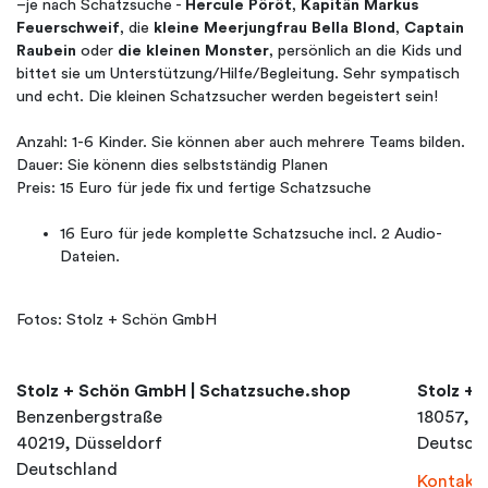
–je nach Schatzsuche -
Hercule Pöröt
,
Kapitän Markus
Feuerschweif
, die
kleine Meerjungfrau Bella Blond
,
Captain
Raubein
oder
die kleinen Monster
, persönlich an die Kids und
bittet sie um Unterstützung/Hilfe/Begleitung. Sehr sympatisch
und echt. Die kleinen Schatzsucher werden begeistert sein!
Anzahl: 1-6 Kinder. Sie können aber auch mehrere Teams bilden.
Dauer: Sie könenn dies selbstständig Planen
Preis: 15 Euro für jede fix und fertige Schatzsuche
16 Euro für jede komplette Schatzsuche incl. 2 Audio-
Dateien.
Fotos: Stolz + Schön GmbH
Stolz + Schön GmbH | Schatzsuche.shop
Stolz +
Benzenbergstraße
18057, R
40219, Düsseldorf
Deutsch
Deutschland
Kontakt