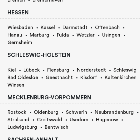
Bremen
Bremerhaven
HESSEN
Wiesbaden
Kassel
Darmstadt
Offenbach
Hanau
Marburg
Fulda
Wetzlar
Usingen
Gernsheim
SCHLESWIG-HOLSTEIN
Kiel
Lübeck
Flensburg
Norderstedt
Schleswig
Bad Oldesloe
Geesthacht
Kisdorf
Kaltenkirchen
Winsen
MECKLENBURG-VORPOMMERN
Rostock
Oldenburg
Schwerin
Neubrandenburg
Stralsund
Greifswald
Usedom
Hagenow
Ludwigsburg
Bentwisch
SACHSEN-ANHALT