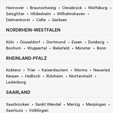
Hannover
Braunschweig
Osnabrück
Wolfsburg
Salzgitter
Hildesheim
Wilhelmshaven
Delmenhorst
Celle
Garbsen
NORDRHEIN-WESTFALEN
Köln
Düsseldorf
Dortmund
Essen
Duisburg
Bochum
Wuppertal
Bielefeld
Münster
Bonn
RHEINLAND-PFALZ
Koblenz
Trier
Kaiserslautern
Worms
Neuwied
Kerpen
Haßloch
Rülzheim
Mutterstadt
Ladenburg
SAARLAND
Saarbrücken
Sankt Wendel
Merzig
Marpingen
Saarlouis
Völklingen