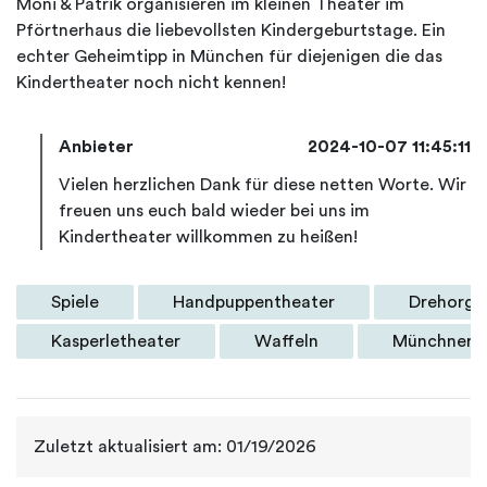
Moni & Patrik organisieren im kleinen Theater im
Pförtnerhaus die liebevollsten Kindergeburtstage. Ein
echter Geheimtipp in München für diejenigen die das
Anbieter
2024-10-07 11:45:11
Vielen herzlichen Dank für diese netten Worte. Wir
freuen uns euch bald wieder bei uns im
Spiele
Handpuppentheater
Drehorge
Kasperletheater
Waffeln
Münchner I
Zuletzt aktualisiert am: 01/19/2026