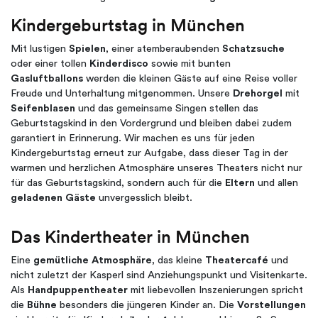
Kindergeburtstag in München
Mit lustigen
Spielen
, einer atemberaubenden
Schatzsuche
oder einer tollen
Kinderdisco
sowie mit bunten
Gasluftballons
werden die kleinen Gäste auf eine Reise voller
Freude und Unterhaltung mitgenommen. Unsere
Drehorgel
mit
Seifenblasen
und das gemeinsame Singen stellen das
Geburtstagskind in den Vordergrund und bleiben dabei zudem
garantiert in Erinnerung. Wir machen es uns für jeden
Kindergeburtstag erneut zur Aufgabe, dass dieser Tag in der
warmen und herzlichen Atmosphäre unseres Theaters nicht nur
für das Geburtstagskind, sondern auch für die
Eltern
und allen
geladenen Gäste
unvergesslich bleibt. ​
Das Kindertheater in München
Eine
gemütliche Atmosphäre
, das kleine
Theatercafé
und
nicht zuletzt der Kasperl sind Anziehungspunkt und Visitenkarte.
Als
Handpuppentheater
mit liebevollen Inszenierungen spricht
die
Bühne
besonders die jüngeren Kinder an. Die
Vorstellungen