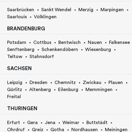
Saarbrücken
Sankt Wendel
Merzig
Marpingen
Saarlouis
Völklingen
BRANDENBURG
Potsdam
Cottbus
Bentwisch
Nauen
Falkensee
Senftenberg
Schenkendöbern
Wiesenburg
Teltow
Stahnsdorf
SACHSEN
Leipzig
Dresden
Chemnitz
Zwickau
Plauen
Görlitz
Altenberg
Eilenburg
Memmingen
Freital
THURINGEN
Erfurt
Gera
Jena
Weimar
Buttstädt
Ohrdruf
Greiz
Gotha
Nordhausen
Meiningen