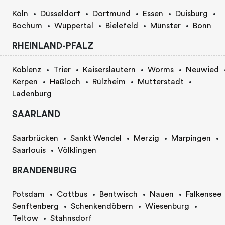
Köln
Düsseldorf
Dortmund
Essen
Duisburg
Bochum
Wuppertal
Bielefeld
Münster
Bonn
RHEINLAND-PFALZ
Koblenz
Trier
Kaiserslautern
Worms
Neuwied
Kerpen
Haßloch
Rülzheim
Mutterstadt
Ladenburg
SAARLAND
Saarbrücken
Sankt Wendel
Merzig
Marpingen
Saarlouis
Völklingen
BRANDENBURG
Potsdam
Cottbus
Bentwisch
Nauen
Falkensee
Senftenberg
Schenkendöbern
Wiesenburg
Teltow
Stahnsdorf