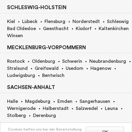
SCHLESWIG-HOLSTEIN
Kiel
Lübeck
Flensburg
Norderstedt
Schleswig
Bad Oldesloe
Geesthacht
Kisdorf
Kaltenkirchen
Winsen
MECKLENBURG-VORPOMMERN
Rostock
Oldenburg
Schwerin
Neubrandenburg
Stralsund
Greifswald
Usedom
Hagenow
Ludwigsburg
Bentwisch
SACHSEN-ANHALT
Halle
Magdeburg
Emden
Sangerhausen
Wernigerode
Halberstadt
Salzwedel
Leuna
Stolberg
Derenburg
BERLIN
Cookies helfen uns bei der Bereitstellung