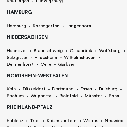
Reutlingen
Ludwigsburg
HAMBURG
Hamburg
Rosengarten
Langenhorn
NIEDERSACHSEN
Hannover
Braunschweig
Osnabrück
Wolfsburg
Salzgitter
Hildesheim
Wilhelmshaven
Delmenhorst
Celle
Garbsen
NORDRHEIN-WESTFALEN
Köln
Düsseldorf
Dortmund
Essen
Duisburg
Bochum
Wuppertal
Bielefeld
Münster
Bonn
RHEINLAND-PFALZ
Koblenz
Trier
Kaiserslautern
Worms
Neuwied