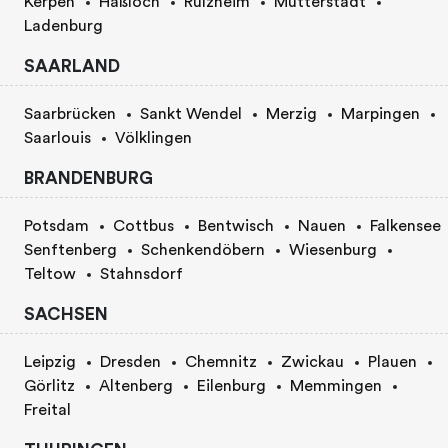
Kerpen
Haßloch
Rülzheim
Mutterstadt
Ladenburg
SAARLAND
Saarbrücken
Sankt Wendel
Merzig
Marpingen
Saarlouis
Völklingen
BRANDENBURG
Potsdam
Cottbus
Bentwisch
Nauen
Falkensee
Senftenberg
Schenkendöbern
Wiesenburg
Teltow
Stahnsdorf
SACHSEN
Leipzig
Dresden
Chemnitz
Zwickau
Plauen
Görlitz
Altenberg
Eilenburg
Memmingen
Freital