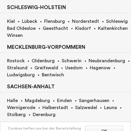
SCHLESWIG-HOLSTEIN
Kiel
Lübeck
Flensburg
Norderstedt
Schleswig
Bad Oldesloe
Geesthacht
Kisdorf
Kaltenkirchen
Winsen
MECKLENBURG-VORPOMMERN
Rostock
Oldenburg
Schwerin
Neubrandenburg
Stralsund
Greifswald
Usedom
Hagenow
Ludwigsburg
Bentwisch
SACHSEN-ANHALT
Halle
Magdeburg
Emden
Sangerhausen
Wernigerode
Halberstadt
Salzwedel
Leuna
Stolberg
Derenburg
BERLIN
Cookies helfen uns bei der Bereitstellung