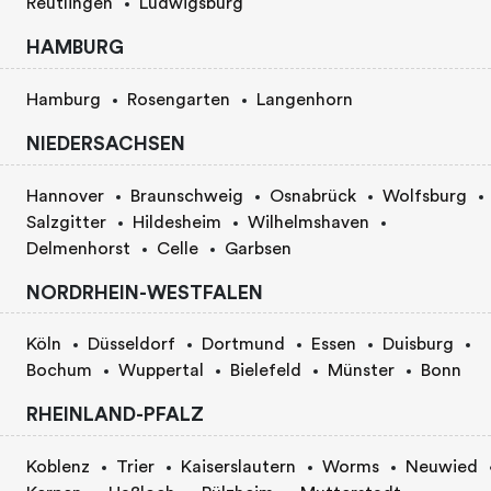
Reutlingen
Ludwigsburg
HAMBURG
Hamburg
Rosengarten
Langenhorn
NIEDERSACHSEN
Hannover
Braunschweig
Osnabrück
Wolfsburg
Salzgitter
Hildesheim
Wilhelmshaven
Delmenhorst
Celle
Garbsen
NORDRHEIN-WESTFALEN
Köln
Düsseldorf
Dortmund
Essen
Duisburg
Bochum
Wuppertal
Bielefeld
Münster
Bonn
RHEINLAND-PFALZ
Koblenz
Trier
Kaiserslautern
Worms
Neuwied