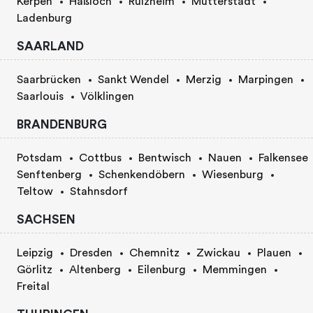
Kerpen
Haßloch
Rülzheim
Mutterstadt
Ladenburg
SAARLAND
Saarbrücken
Sankt Wendel
Merzig
Marpingen
Saarlouis
Völklingen
BRANDENBURG
Potsdam
Cottbus
Bentwisch
Nauen
Falkensee
Senftenberg
Schenkendöbern
Wiesenburg
Teltow
Stahnsdorf
SACHSEN
Leipzig
Dresden
Chemnitz
Zwickau
Plauen
Görlitz
Altenberg
Eilenburg
Memmingen
Freital