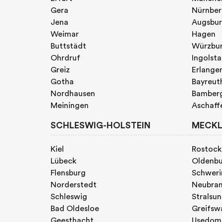
Gera
Nürnbe
Jena
Augsbu
Weimar
Hagen
Buttstädt
Würzbu
Ohrdruf
Ingolst
Greiz
Erlange
Gotha
Bayreut
Nordhausen
Bamber
Meiningen
Aschaff
SCHLESWIG-HOLSTEIN
MECKL
Kiel
Rostock
Lübeck
Oldenb
Flensburg
Schweri
Norderstedt
Neubra
Schleswig
Stralsu
Bad Oldesloe
Greifsw
Geesthacht
Usedom