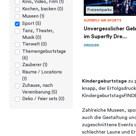
Kino, Video, Film (1)
Kochen, backen (0)
Freizeitparks
Museen (1)
SUPERFLY AIR SPORTS
Sport (5)
Unvergesslicher Ge
Tanz, Theater,
im Superfly Dre...
Musik (0)
Tierwelt (0)
DRESDEN
Themengeburtstage
(6)
Zauberer (1)
Räume / Locations
(1)
Kindergeburtstage
zu p
Zuhause, nach
knapp, der Erfolgsdruck
Vereinbarung (5)
KindergeburtstagsFINDER
Deko / Feier sets (0)
Zahlreiche Museen, spor
auch die Gestaltung un
zugeschnittene Events 
schlechter Laune und Er