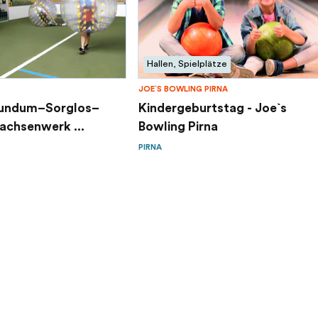
Hallen, Spielplätze
JOE`S BOWLING PIRNA
Rundum–Sorglos–
Kindergeburtstag - Joe`s
achsenwerk ...
Bowling Pirna
PIRNA