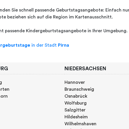
nden Sie schnell passende Geburtstagsangebote: Einfach nur F
e beziehen sich auf die Region im Kartenausschnitt.
cht passende Kindergeburtstagsangebote in Ihrer Umgebung.
ergeburtstage
in der Stadt
Pirna
URG
NIEDERSACHSEN
g
Hannover
rten
Braunschweig
horn
Osnabrück
Wolfsburg
Salzgitter
Hildesheim
Wilhelmshaven