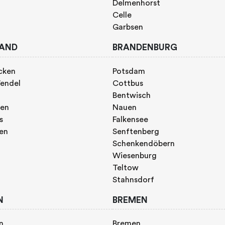
Delmenhorst
Celle
Garbsen
AND
BRANDENBURG
cken
Potsdam
endel
Cottbus
Bentwisch
gen
Nauen
s
Falkensee
gen
Senftenberg
Schenkendöbern
Wiesenburg
Teltow
Stahnsdorf
N
BREMEN
n
Bremen