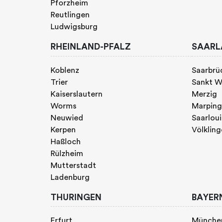
Pforzheim
Reutlingen
Ludwigsburg
RHEINLAND-PFALZ
SAARL
Koblenz
Saarbrü
Trier
Sankt W
Kaiserslautern
Merzig
Worms
Marpin
Neuwied
Saarloui
Kerpen
Völklin
Haßloch
Rülzheim
Mutterstadt
Ladenburg
THURINGEN
BAYER
Erfurt
Münche