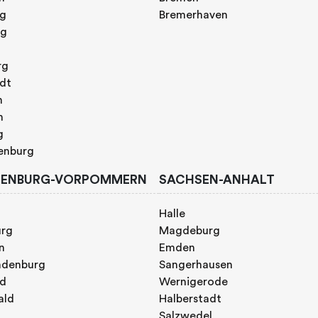
rg
Bremerhaven
rg
rg
adt
n
h
g
enburg
ENBURG-VORPOMMERN
SACHSEN-ANHALT
Halle
urg
Magdeburg
n
Emden
ndenburg
Sangerhausen
nd
Wernigerode
ald
Halberstadt
Salzwedel