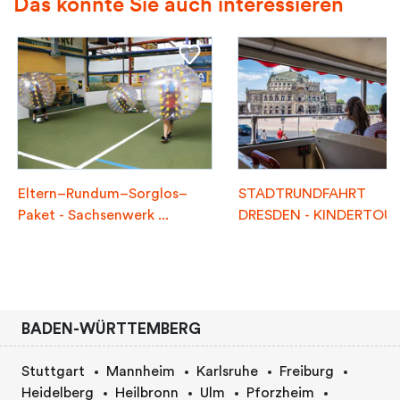
Das könnte Sie auch interessieren
Eltern–Rundum–Sorglos–
STADTRUNDFAHRT
Paket - Sachsenwerk ...
DRESDEN - KINDERTOU
BADEN-WÜRTTEMBERG
Stuttgart
Mannheim
Karlsruhe
Freiburg
Heidelberg
Heilbronn
Ulm
Pforzheim