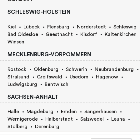
SCHLESWIG-HOLSTEIN
Kiel
Lübeck
Flensburg
Norderstedt
Schleswig
Bad Oldesloe
Geesthacht
Kisdorf
Kaltenkirchen
Winsen
MECKLENBURG-VORPOMMERN
Rostock
Oldenburg
Schwerin
Neubrandenburg
Stralsund
Greifswald
Usedom
Hagenow
Ludwigsburg
Bentwisch
SACHSEN-ANHALT
Halle
Magdeburg
Emden
Sangerhausen
Wernigerode
Halberstadt
Salzwedel
Leuna
Stolberg
Derenburg
Um den vollen Preis anzuzeigen, bitte Paketoptionen
BERLIN