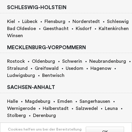
SCHLESWIG-HOLSTEIN
Kiel
Lübeck
Flensburg
Norderstedt
Schleswig
Bad Oldesloe
Geesthacht
Kisdorf
Kaltenkirchen
Winsen
MECKLENBURG-VORPOMMERN
Rostock
Oldenburg
Schwerin
Neubrandenburg
Stralsund
Greifswald
Usedom
Hagenow
Ludwigsburg
Bentwisch
SACHSEN-ANHALT
Halle
Magdeburg
Emden
Sangerhausen
Wernigerode
Halberstadt
Salzwedel
Leuna
Stolberg
Derenburg
BERLIN
Cookies helfen uns bei der Bereitstellung