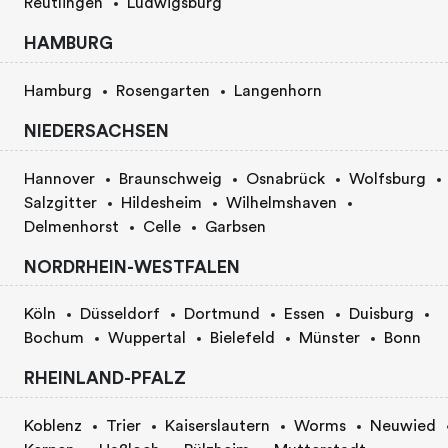
Reutlingen
Ludwigsburg
HAMBURG
Hamburg
Rosengarten
Langenhorn
NIEDERSACHSEN
Hannover
Braunschweig
Osnabrück
Wolfsburg
Salzgitter
Hildesheim
Wilhelmshaven
Delmenhorst
Celle
Garbsen
NORDRHEIN-WESTFALEN
Köln
Düsseldorf
Dortmund
Essen
Duisburg
Bochum
Wuppertal
Bielefeld
Münster
Bonn
RHEINLAND-PFALZ
Koblenz
Trier
Kaiserslautern
Worms
Neuwied