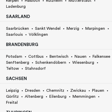
Kerpen
Haßloch
Rülzheim
Mutterstadt
Ladenburg
SAARLAND
Saarbrücken
Sankt Wendel
Merzig
Marpingen
Saarlouis
Völklingen
BRANDENBURG
Potsdam
Cottbus
Bentwisch
Nauen
Falkensee
Senftenberg
Schenkendöbern
Wiesenburg
Teltow
Stahnsdorf
SACHSEN
Leipzig
Dresden
Chemnitz
Zwickau
Plauen
Görlitz
Altenberg
Eilenburg
Memmingen
Freital