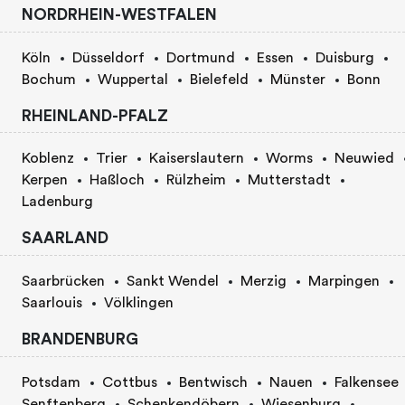
NORDRHEIN-WESTFALEN
Köln
Düsseldorf
Dortmund
Essen
Duisburg
Bochum
Wuppertal
Bielefeld
Münster
Bonn
RHEINLAND-PFALZ
Koblenz
Trier
Kaiserslautern
Worms
Neuwied
Kerpen
Haßloch
Rülzheim
Mutterstadt
Ladenburg
SAARLAND
Saarbrücken
Sankt Wendel
Merzig
Marpingen
Saarlouis
Völklingen
BRANDENBURG
Potsdam
Cottbus
Bentwisch
Nauen
Falkensee
Senftenberg
Schenkendöbern
Wiesenburg