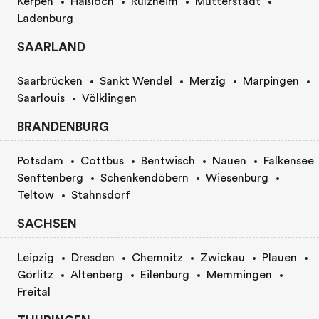
Kerpen
Haßloch
Rülzheim
Mutterstadt
Ladenburg
SAARLAND
Saarbrücken
Sankt Wendel
Merzig
Marpingen
Saarlouis
Völklingen
BRANDENBURG
Potsdam
Cottbus
Bentwisch
Nauen
Falkensee
Senftenberg
Schenkendöbern
Wiesenburg
Teltow
Stahnsdorf
SACHSEN
Leipzig
Dresden
Chemnitz
Zwickau
Plauen
Görlitz
Altenberg
Eilenburg
Memmingen
Freital