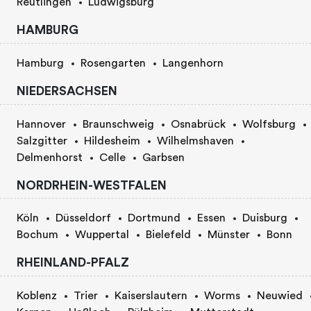
Reutlingen
Ludwigsburg
HAMBURG
Hamburg
Rosengarten
Langenhorn
NIEDERSACHSEN
Hannover
Braunschweig
Osnabrück
Wolfsburg
Salzgitter
Hildesheim
Wilhelmshaven
Delmenhorst
Celle
Garbsen
NORDRHEIN-WESTFALEN
Köln
Düsseldorf
Dortmund
Essen
Duisburg
Bochum
Wuppertal
Bielefeld
Münster
Bonn
RHEINLAND-PFALZ
Koblenz
Trier
Kaiserslautern
Worms
Neuwied