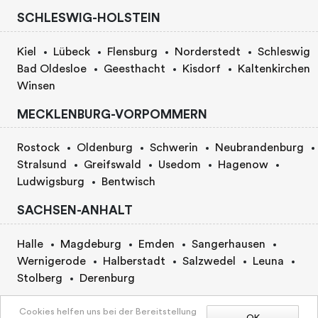
SCHLESWIG-HOLSTEIN
Kiel
Lübeck
Flensburg
Norderstedt
Schleswig
Bad Oldesloe
Geesthacht
Kisdorf
Kaltenkirchen
Winsen
MECKLENBURG-VORPOMMERN
Rostock
Oldenburg
Schwerin
Neubrandenburg
Stralsund
Greifswald
Usedom
Hagenow
Ludwigsburg
Bentwisch
SACHSEN-ANHALT
Halle
Magdeburg
Emden
Sangerhausen
Wernigerode
Halberstadt
Salzwedel
Leuna
Stolberg
Derenburg
BERLIN
Cookies helfen uns bei der Bereitstellung