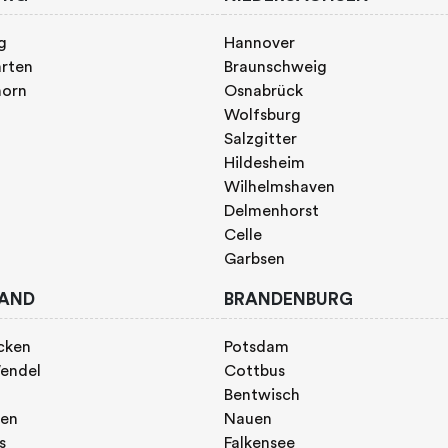
g
Hannover
rten
Braunschweig
horn
Osnabrück
Wolfsburg
Salzgitter
Hildesheim
Wilhelmshaven
Delmenhorst
Celle
Garbsen
AND
BRANDENBURG
cken
Potsdam
endel
Cottbus
Bentwisch
gen
Nauen
s
Falkensee