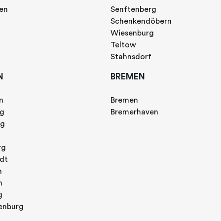
gen
Senftenberg
Schenkendöbern
Wiesenburg
Teltow
Stahnsdorf
N
BREMEN
n
Bremen
rg
Bremerhaven
rg
rg
adt
n
h
g
enburg