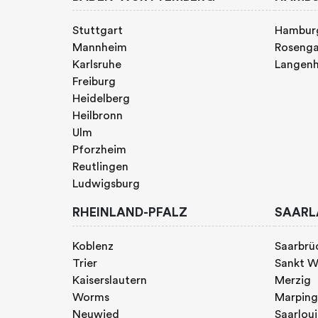
Stuttgart
Hambur
Mannheim
Rosenga
Karlsruhe
Langen
Freiburg
Heidelberg
Heilbronn
Ulm
Pforzheim
Reutlingen
Ludwigsburg
RHEINLAND-PFALZ
SAARL
Koblenz
Saarbrü
Trier
Sankt W
Kaiserslautern
Merzig
Worms
Marpin
Neuwied
Saarloui