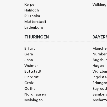
Kerpen
Völklin
Haßloch
Rülzheim
Mutterstadt
Ladenburg
THURINGEN
BAYER
Erfurt
Münche
Gera
Nürnbe
Jena
Augsbu
Weimar
Hagen
Buttstädt
Würzbu
Ohrdruf
Ingolst
Greiz
Erlange
Gotha
Bayreut
Nordhausen
Bamber
Meiningen
Aschaff