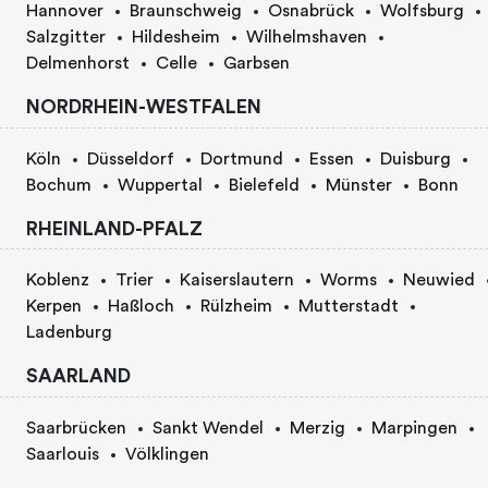
Hannover
Braunschweig
Osnabrück
Wolfsburg
Salzgitter
Hildesheim
Wilhelmshaven
Delmenhorst
Celle
Garbsen
NORDRHEIN-WESTFALEN
Köln
Düsseldorf
Dortmund
Essen
Duisburg
Bochum
Wuppertal
Bielefeld
Münster
Bonn
RHEINLAND-PFALZ
Koblenz
Trier
Kaiserslautern
Worms
Neuwied
Kerpen
Haßloch
Rülzheim
Mutterstadt
Ladenburg
SAARLAND
Saarbrücken
Sankt Wendel
Merzig
Marpingen
Saarlouis
Völklingen