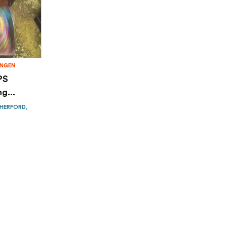
UNGEN
PS
g...
 HERFORD,