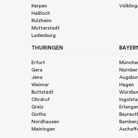
Kerpen
Völklin
Haßloch
Rülzheim
Mutterstadt
Ladenburg
THURINGEN
BAYER
Erfurt
Münche
Gera
Nürnbe
Jena
Augsbu
Weimar
Hagen
Buttstädt
Würzbu
Ohrdruf
Ingolst
Greiz
Erlange
Gotha
Bayreut
Nordhausen
Bamber
Meiningen
Aschaff