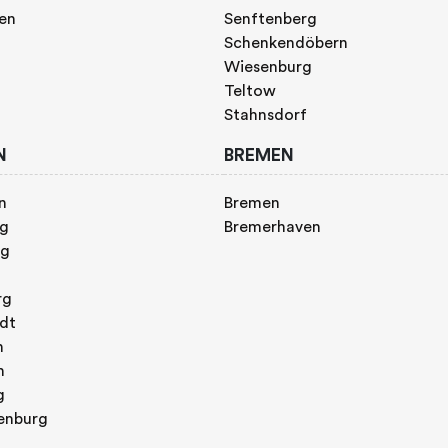
gen
Senftenberg
Schenkendöbern
Wiesenburg
Teltow
Stahnsdorf
N
BREMEN
n
Bremen
rg
Bremerhaven
rg
rg
adt
n
h
g
enburg