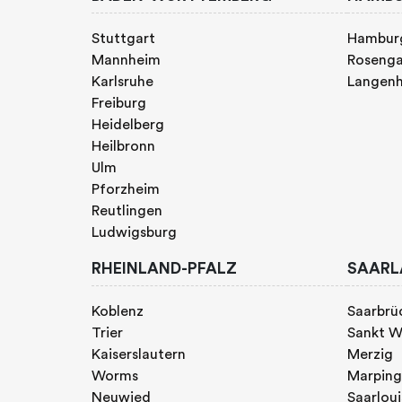
Stuttgart
Hambur
Mannheim
Rosenga
Karlsruhe
Langen
Freiburg
Heidelberg
Heilbronn
Ulm
Pforzheim
Reutlingen
Ludwigsburg
RHEINLAND-PFALZ
SAARL
Koblenz
Saarbrü
Trier
Sankt W
Kaiserslautern
Merzig
Worms
Marpin
Neuwied
Saarloui