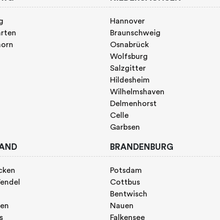
g
Hannover
rten
Braunschweig
horn
Osnabrück
Wolfsburg
Salzgitter
Hildesheim
Wilhelmshaven
Delmenhorst
Celle
Garbsen
AND
BRANDENBURG
cken
Potsdam
endel
Cottbus
Bentwisch
gen
Nauen
s
Falkensee