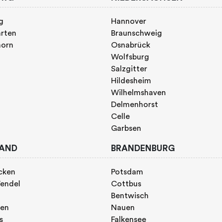
g
Hannover
rten
Braunschweig
horn
Osnabrück
Wolfsburg
Salzgitter
Hildesheim
Wilhelmshaven
Delmenhorst
Celle
Garbsen
AND
BRANDENBURG
cken
Potsdam
endel
Cottbus
Bentwisch
gen
Nauen
s
Falkensee