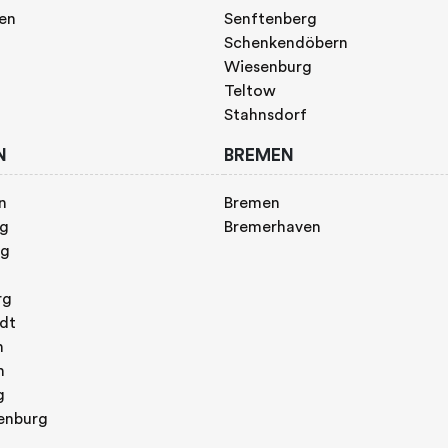
gen
Senftenberg
Schenkendöbern
Wiesenburg
Teltow
Stahnsdorf
N
BREMEN
n
Bremen
rg
Bremerhaven
rg
rg
adt
n
h
g
enburg