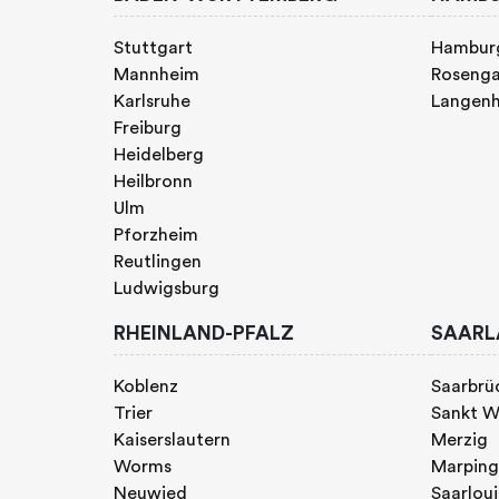
Stuttgart
Hambur
Mannheim
Rosenga
Karlsruhe
Langen
Freiburg
Heidelberg
Heilbronn
Ulm
Pforzheim
Reutlingen
Ludwigsburg
RHEINLAND-PFALZ
SAARL
Koblenz
Saarbrü
Trier
Sankt W
Kaiserslautern
Merzig
Worms
Marpin
Neuwied
Saarloui