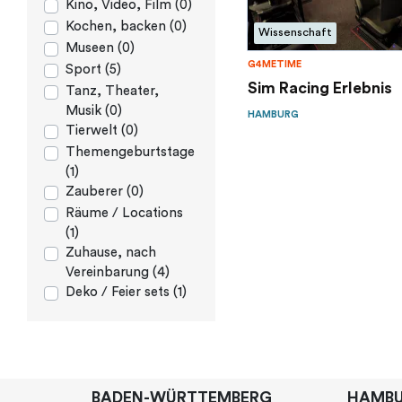
Kino, Video, Film (0)
Kochen, backen (0)
Wissenschaft
Museen (0)
G4METIME
Sport (5)
Sim Racing Erlebnis
Tanz, Theater,
Musik (0)
HAMBURG
Tierwelt (0)
Themengeburtstage
(1)
Zauberer (0)
Räume / Locations
(1)
Zuhause, nach
Vereinbarung (4)
Deko / Feier sets (1)
BADEN-WÜRTTEMBERG
HAMB