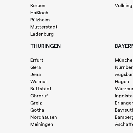
Kerpen
Völklin
Haßloch
Rülzheim
Mutterstadt
Ladenburg
THURINGEN
BAYER
Erfurt
Münche
Gera
Nürnbe
Jena
Augsbu
Weimar
Hagen
Buttstädt
Würzbu
Ohrdruf
Ingolst
Greiz
Erlange
Gotha
Bayreut
Nordhausen
Bamber
Meiningen
Aschaff