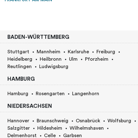
BADEN-WÜRTTEMBERG
Stuttgart
Mannheim
Karlsruhe
Freiburg
Heidelberg
Heilbronn
Ulm
Pforzheim
Reutlingen
Ludwigsburg
HAMBURG
Hamburg
Rosengarten
Langenhorn
NIEDERSACHSEN
Hannover
Braunschweig
Osnabrück
Wolfsburg
Salzgitter
Hildesheim
Wilhelmshaven
Delmenhorst
Celle
Garbsen