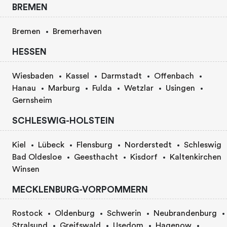
BREMEN
Bremen
Bremerhaven
HESSEN
Wiesbaden
Kassel
Darmstadt
Offenbach
Hanau
Marburg
Fulda
Wetzlar
Usingen
Gernsheim
SCHLESWIG-HOLSTEIN
Kiel
Lübeck
Flensburg
Norderstedt
Schleswig
Bad Oldesloe
Geesthacht
Kisdorf
Kaltenkirchen
Winsen
MECKLENBURG-VORPOMMERN
Rostock
Oldenburg
Schwerin
Neubrandenburg
Stralsund
Greifswald
Usedom
Hagenow