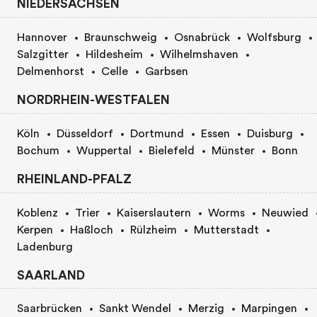
NIEDERSACHSEN
Hannover
Braunschweig
Osnabrück
Wolfsburg
Salzgitter
Hildesheim
Wilhelmshaven
Delmenhorst
Celle
Garbsen
NORDRHEIN-WESTFALEN
Köln
Düsseldorf
Dortmund
Essen
Duisburg
Bochum
Wuppertal
Bielefeld
Münster
Bonn
RHEINLAND-PFALZ
Koblenz
Trier
Kaiserslautern
Worms
Neuwied
Kerpen
Haßloch
Rülzheim
Mutterstadt
Ladenburg
SAARLAND
Saarbrücken
Sankt Wendel
Merzig
Marpingen