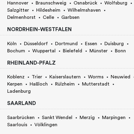
Hannover
Braunschweig
Osnabrück
Wolfsburg
Salzgitter
Hildesheim
Wilhelmshaven
Delmenhorst
Celle
Garbsen
NORDRHEIN-WESTFALEN
Köln
Düsseldorf
Dortmund
Essen
Duisburg
Bochum
Wuppertal
Bielefeld
Münster
Bonn
RHEINLAND-PFALZ
Koblenz
Trier
Kaiserslautern
Worms
Neuwied
Kerpen
Haßloch
Rülzheim
Mutterstadt
Ladenburg
SAARLAND
Saarbrücken
Sankt Wendel
Merzig
Marpingen
Saarlouis
Völklingen