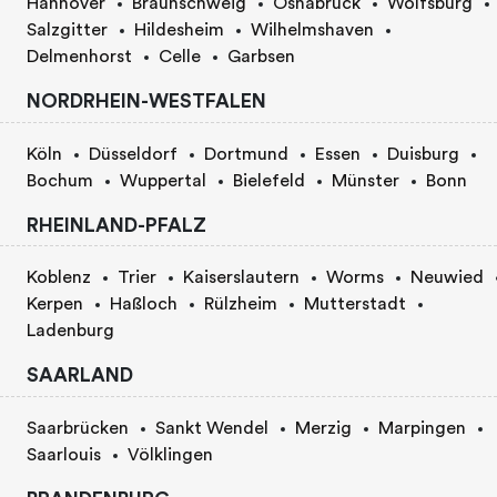
Hannover
Braunschweig
Osnabrück
Wolfsburg
Salzgitter
Hildesheim
Wilhelmshaven
Delmenhorst
Celle
Garbsen
NORDRHEIN-WESTFALEN
Köln
Düsseldorf
Dortmund
Essen
Duisburg
Bochum
Wuppertal
Bielefeld
Münster
Bonn
RHEINLAND-PFALZ
Koblenz
Trier
Kaiserslautern
Worms
Neuwied
Kerpen
Haßloch
Rülzheim
Mutterstadt
Ladenburg
SAARLAND
Saarbrücken
Sankt Wendel
Merzig
Marpingen
Saarlouis
Völklingen