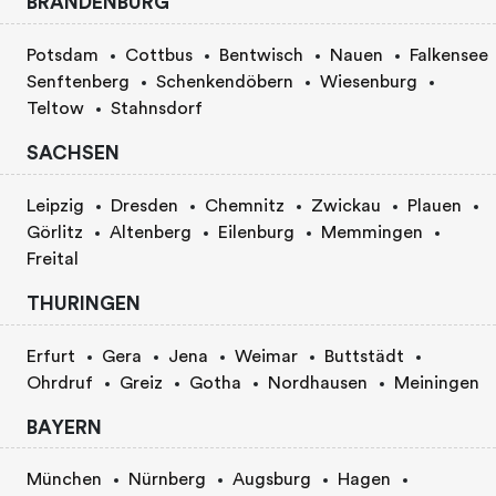
BRANDENBURG
Potsdam
Cottbus
Bentwisch
Nauen
Falkensee
Senftenberg
Schenkendöbern
Wiesenburg
Teltow
Stahnsdorf
SACHSEN
Leipzig
Dresden
Chemnitz
Zwickau
Plauen
Görlitz
Altenberg
Eilenburg
Memmingen
Freital
THURINGEN
Erfurt
Gera
Jena
Weimar
Buttstädt
Ohrdruf
Greiz
Gotha
Nordhausen
Meiningen
BAYERN
München
Nürnberg
Augsburg
Hagen