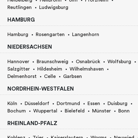
Heidelberg
Heilbronn
Ulm
Pforzheim
Reutlingen
Ludwigsburg
HAMBURG
Hamburg
Rosengarten
Langenhorn
NIEDERSACHSEN
Hannover
Braunschweig
Osnabrück
Wolfsburg
Salzgitter
Hildesheim
Wilhelmshaven
Delmenhorst
Celle
Garbsen
NORDRHEIN-WESTFALEN
Köln
Düsseldorf
Dortmund
Essen
Duisburg
Bochum
Wuppertal
Bielefeld
Münster
Bonn
RHEINLAND-PFALZ
Koblenz
Trier
Kaiserslautern
Worms
Neuwied