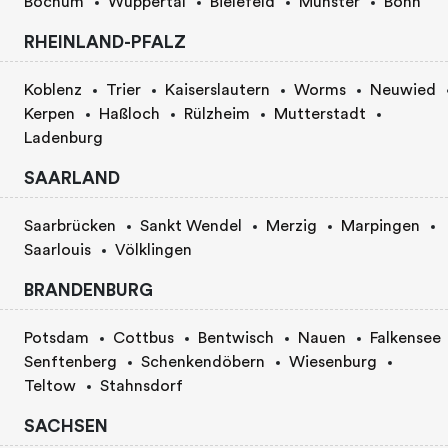
Bochum
Wuppertal
Bielefeld
Münster
Bonn
RHEINLAND-PFALZ
Koblenz
Trier
Kaiserslautern
Worms
Neuwied
Kerpen
Haßloch
Rülzheim
Mutterstadt
Ladenburg
SAARLAND
Saarbrücken
Sankt Wendel
Merzig
Marpingen
Saarlouis
Völklingen
BRANDENBURG
Potsdam
Cottbus
Bentwisch
Nauen
Falkensee
Senftenberg
Schenkendöbern
Wiesenburg
Teltow
Stahnsdorf
SACHSEN