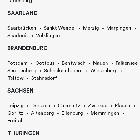
Ladenburg
SAARLAND
Saarbrücken
Sankt Wendel
Merzig
Marpingen
Saarlouis
Völklingen
BRANDENBURG
Potsdam
Cottbus
Bentwisch
Nauen
Falkensee
Senftenberg
Schenkendöbern
Wiesenburg
Teltow
Stahnsdorf
SACHSEN
Leipzig
Dresden
Chemnitz
Zwickau
Plauen
Görlitz
Altenberg
Eilenburg
Memmingen
Freital
THURINGEN