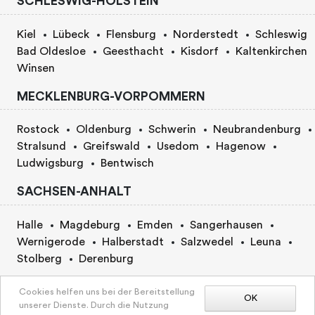
SCHLESWIG-HOLSTEIN
Kiel
Lübeck
Flensburg
Norderstedt
Schleswig
Bad Oldesloe
Geesthacht
Kisdorf
Kaltenkirchen
Winsen
MECKLENBURG-VORPOMMERN
Rostock
Oldenburg
Schwerin
Neubrandenburg
Stralsund
Greifswald
Usedom
Hagenow
Ludwigsburg
Bentwisch
SACHSEN-ANHALT
Halle
Magdeburg
Emden
Sangerhausen
Wernigerode
Halberstadt
Salzwedel
Leuna
Stolberg
Derenburg
BERLIN
Cookies helfen uns bei der Bereitstellung
OK
unserer Dienste. Durch die Nutzung
KARTE