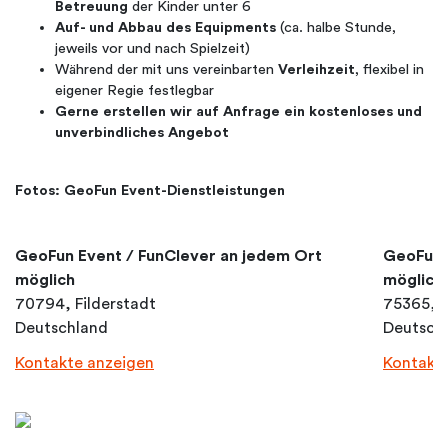
Betreuung
der Kinder unter 6
Auf- und Abbau des Equipments
(ca. halbe Stunde,
jeweils vor und nach Spielzeit)
Während der mit uns vereinbarten
Verleihzeit
, flexibel in
eigener Regie festlegbar
Gerne erstellen wir auf Anfrage ein kostenloses und
unverbindliches Angebot
Fotos: GeoFun Event-Dienstleistungen
GeoFun Event / FunClever an jedem Ort
GeoFun 
möglich
möglich
70794, Filderstadt
75365, 
Deutschland
Deutsch
Kontakte anzeigen
Kontakt