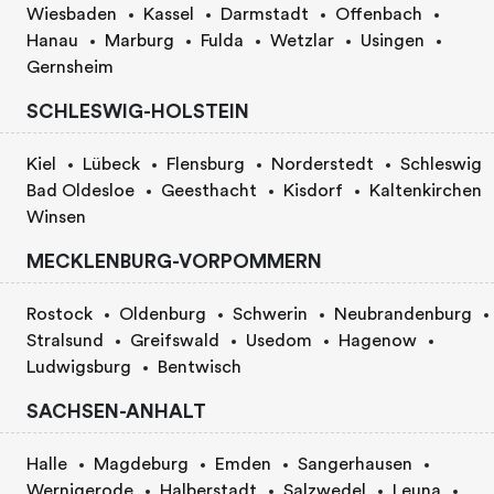
Wiesbaden
Kassel
Darmstadt
Offenbach
Hanau
Marburg
Fulda
Wetzlar
Usingen
Gernsheim
SCHLESWIG-HOLSTEIN
Kiel
Lübeck
Flensburg
Norderstedt
Schleswig
Bad Oldesloe
Geesthacht
Kisdorf
Kaltenkirchen
Winsen
MECKLENBURG-VORPOMMERN
Rostock
Oldenburg
Schwerin
Neubrandenburg
Stralsund
Greifswald
Usedom
Hagenow
Ludwigsburg
Bentwisch
SACHSEN-ANHALT
Halle
Magdeburg
Emden
Sangerhausen
Wernigerode
Halberstadt
Salzwedel
Leuna