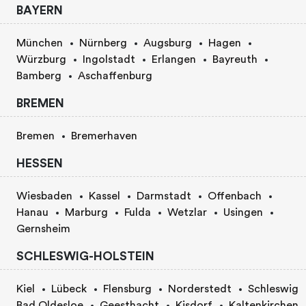
BAYERN
München
Nürnberg
Augsburg
Hagen
Würzburg
Ingolstadt
Erlangen
Bayreuth
Bamberg
Aschaffenburg
BREMEN
Bremen
Bremerhaven
HESSEN
Wiesbaden
Kassel
Darmstadt
Offenbach
Hanau
Marburg
Fulda
Wetzlar
Usingen
Gernsheim
SCHLESWIG-HOLSTEIN
Kiel
Lübeck
Flensburg
Norderstedt
Schleswig
Bad Oldesloe
Geesthacht
Kisdorf
Kaltenkirchen