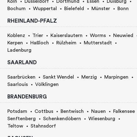
Köln
Düsseldorf
Dortmund
Essen
Duisburg
Bochum
Wuppertal
Bielefeld
Münster
Bonn
RHEINLAND-PFALZ
Koblenz
Trier
Kaiserslautern
Worms
Neuwied
Kerpen
Haßloch
Rülzheim
Mutterstadt
Ladenburg
SAARLAND
Saarbrücken
Sankt Wendel
Merzig
Marpingen
Saarlouis
Völklingen
BRANDENBURG
Potsdam
Cottbus
Bentwisch
Nauen
Falkensee
Senftenberg
Schenkendöbern
Wiesenburg
Teltow
Stahnsdorf