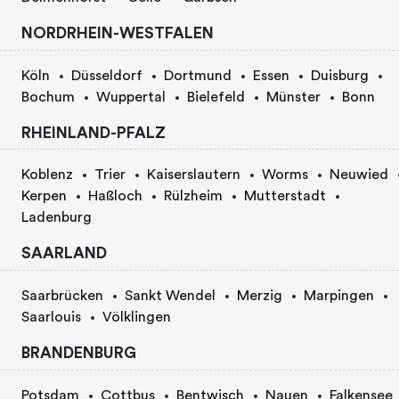
NORDRHEIN-WESTFALEN
Köln
Düsseldorf
Dortmund
Essen
Duisburg
Bochum
Wuppertal
Bielefeld
Münster
Bonn
RHEINLAND-PFALZ
Koblenz
Trier
Kaiserslautern
Worms
Neuwied
Kerpen
Haßloch
Rülzheim
Mutterstadt
Ladenburg
SAARLAND
Saarbrücken
Sankt Wendel
Merzig
Marpingen
Saarlouis
Völklingen
BRANDENBURG
Potsdam
Cottbus
Bentwisch
Nauen
Falkensee