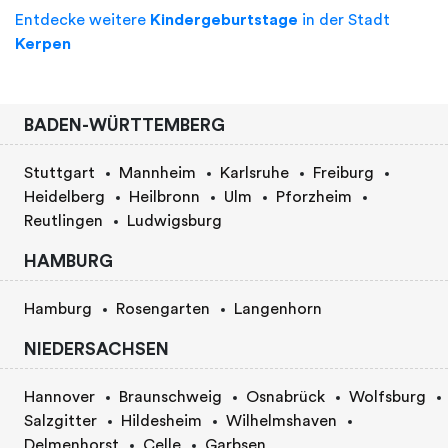
Entdecke weitere
Kindergeburtstage
in der Stadt
Kerpen
BADEN-WÜRTTEMBERG
Stuttgart
Mannheim
Karlsruhe
Freiburg
Heidelberg
Heilbronn
Ulm
Pforzheim
Reutlingen
Ludwigsburg
HAMBURG
Hamburg
Rosengarten
Langenhorn
NIEDERSACHSEN
Hannover
Braunschweig
Osnabrück
Wolfsburg
Salzgitter
Hildesheim
Wilhelmshaven
Delmenhorst
Celle
Garbsen