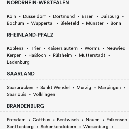
NORDRHEIN-WESTFALEN
Köln
Düsseldorf
Dortmund
Essen
Duisburg
Bochum
Wuppertal
Bielefeld
Münster
Bonn
RHEINLAND-PFALZ
Koblenz
Trier
Kaiserslautern
Worms
Neuwied
Kerpen
Haßloch
Rülzheim
Mutterstadt
Ladenburg
SAARLAND
Saarbrücken
Sankt Wendel
Merzig
Marpingen
Saarlouis
Völklingen
BRANDENBURG
Potsdam
Cottbus
Bentwisch
Nauen
Falkensee
Senftenberg
Schenkendöbern
Wiesenburg