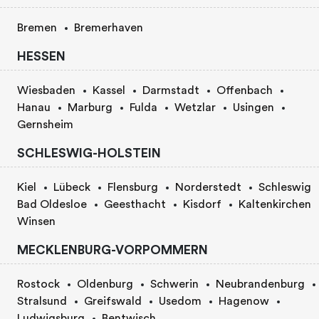
Bremen
Bremerhaven
HESSEN
Wiesbaden
Kassel
Darmstadt
Offenbach
Hanau
Marburg
Fulda
Wetzlar
Usingen
Gernsheim
SCHLESWIG-HOLSTEIN
Kiel
Lübeck
Flensburg
Norderstedt
Schleswig
Bad Oldesloe
Geesthacht
Kisdorf
Kaltenkirchen
Winsen
MECKLENBURG-VORPOMMERN
Rostock
Oldenburg
Schwerin
Neubrandenburg
Stralsund
Greifswald
Usedom
Hagenow
Ludwigsburg
Bentwisch