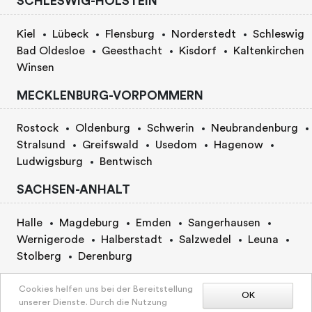
SCHLESWIG-HOLSTEIN
Kiel
Lübeck
Flensburg
Norderstedt
Schleswig
Bad Oldesloe
Geesthacht
Kisdorf
Kaltenkirchen
Winsen
MECKLENBURG-VORPOMMERN
Rostock
Oldenburg
Schwerin
Neubrandenburg
Stralsund
Greifswald
Usedom
Hagenow
Ludwigsburg
Bentwisch
SACHSEN-ANHALT
Halle
Magdeburg
Emden
Sangerhausen
Wernigerode
Halberstadt
Salzwedel
Leuna
Stolberg
Derenburg
BERLIN
Cookies helfen uns bei der Bereitstellung
OK
unserer Dienste. Durch die Nutzung
KARTE