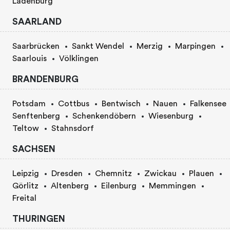
Ladenburg
SAARLAND
Saarbrücken
Sankt Wendel
Merzig
Marpingen
Saarlouis
Völklingen
BRANDENBURG
Potsdam
Cottbus
Bentwisch
Nauen
Falkensee
Senftenberg
Schenkendöbern
Wiesenburg
Teltow
Stahnsdorf
SACHSEN
Leipzig
Dresden
Chemnitz
Zwickau
Plauen
Görlitz
Altenberg
Eilenburg
Memmingen
Freital
THURINGEN