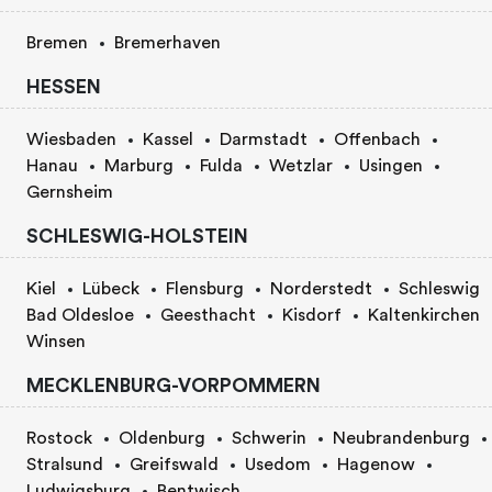
Bremen
Bremerhaven
HESSEN
Wiesbaden
Kassel
Darmstadt
Offenbach
Hanau
Marburg
Fulda
Wetzlar
Usingen
Gernsheim
SCHLESWIG-HOLSTEIN
Kiel
Lübeck
Flensburg
Norderstedt
Schleswig
Bad Oldesloe
Geesthacht
Kisdorf
Kaltenkirchen
Winsen
MECKLENBURG-VORPOMMERN
Rostock
Oldenburg
Schwerin
Neubrandenburg
Stralsund
Greifswald
Usedom
Hagenow
Ludwigsburg
Bentwisch