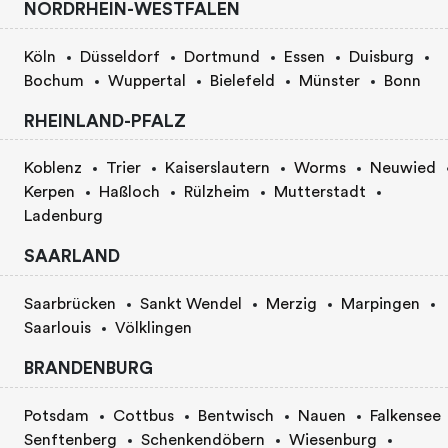
NORDRHEIN-WESTFALEN
Köln
Düsseldorf
Dortmund
Essen
Duisburg
Bochum
Wuppertal
Bielefeld
Münster
Bonn
RHEINLAND-PFALZ
Koblenz
Trier
Kaiserslautern
Worms
Neuwied
Kerpen
Haßloch
Rülzheim
Mutterstadt
Ladenburg
SAARLAND
Saarbrücken
Sankt Wendel
Merzig
Marpingen
Saarlouis
Völklingen
BRANDENBURG
Potsdam
Cottbus
Bentwisch
Nauen
Falkensee
Senftenberg
Schenkendöbern
Wiesenburg