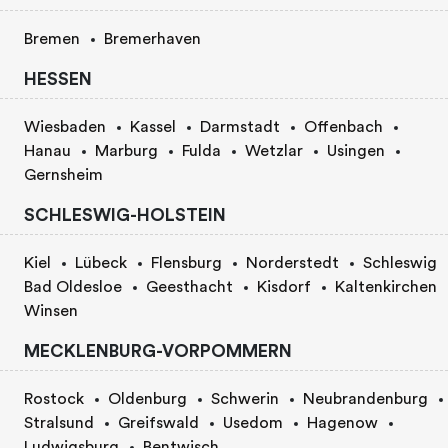
Bremen
Bremerhaven
HESSEN
Wiesbaden
Kassel
Darmstadt
Offenbach
Hanau
Marburg
Fulda
Wetzlar
Usingen
Gernsheim
SCHLESWIG-HOLSTEIN
Kiel
Lübeck
Flensburg
Norderstedt
Schleswig
Bad Oldesloe
Geesthacht
Kisdorf
Kaltenkirchen
Winsen
MECKLENBURG-VORPOMMERN
Rostock
Oldenburg
Schwerin
Neubrandenburg
Stralsund
Greifswald
Usedom
Hagenow
Ludwigsburg
Bentwisch