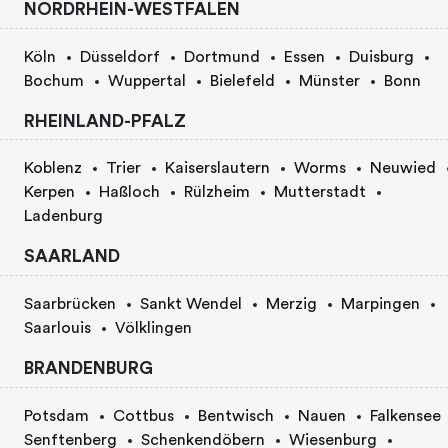
NORDRHEIN-WESTFALEN
Köln
Düsseldorf
Dortmund
Essen
Duisburg
Bochum
Wuppertal
Bielefeld
Münster
Bonn
RHEINLAND-PFALZ
Koblenz
Trier
Kaiserslautern
Worms
Neuwied
Kerpen
Haßloch
Rülzheim
Mutterstadt
Ladenburg
SAARLAND
Saarbrücken
Sankt Wendel
Merzig
Marpingen
Saarlouis
Völklingen
BRANDENBURG
Potsdam
Cottbus
Bentwisch
Nauen
Falkensee
Senftenberg
Schenkendöbern
Wiesenburg