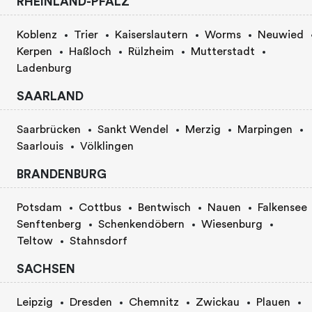
RHEINLAND-PFALZ
Koblenz
Trier
Kaiserslautern
Worms
Neuwied
Kerpen
Haßloch
Rülzheim
Mutterstadt
Ladenburg
SAARLAND
Saarbrücken
Sankt Wendel
Merzig
Marpingen
Saarlouis
Völklingen
BRANDENBURG
Potsdam
Cottbus
Bentwisch
Nauen
Falkensee
Senftenberg
Schenkendöbern
Wiesenburg
Teltow
Stahnsdorf
SACHSEN
Leipzig
Dresden
Chemnitz
Zwickau
Plauen